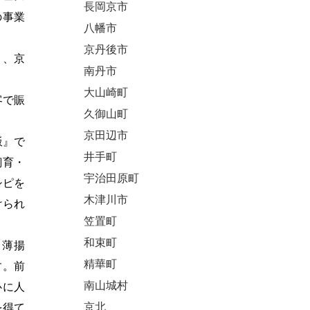
長岡京市
の事業
八幡市
京丹後市
り、京
南丹市
大山崎町
客で賑
久御山町
京田辺市
飯』で
井手町
飼育・
宇治田原町
シピを
木津川市
けられ
笠置町
和束町
・薄揚
精華町
す。前
南山城村
心に人
京北
を得て