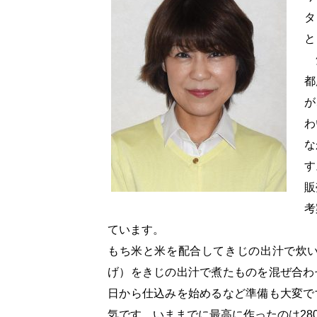
タ
と
笠
都
が
わ
な
す
販
考
ています。
もち米と米を配合してきじの出汁で炊
げ）をきじの出汁で煮たものを混ぜ合わ
日から仕込みを始めるなど準備も大変で
気です。いままでに最高に作ったのは2