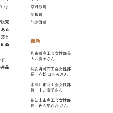
京丹波町
ていま
伊根町
が販売
与謝野町
にある
ら落と
最新
置町商
和束町商工会女性部長
大西慶子さん
です。
特産品
与謝野町商工会女性部
長 赤松 はるみさん
木津川市商工会女性部
長 中井勝子さん
福知山市商工会女性部
長 夜久早百合 さん