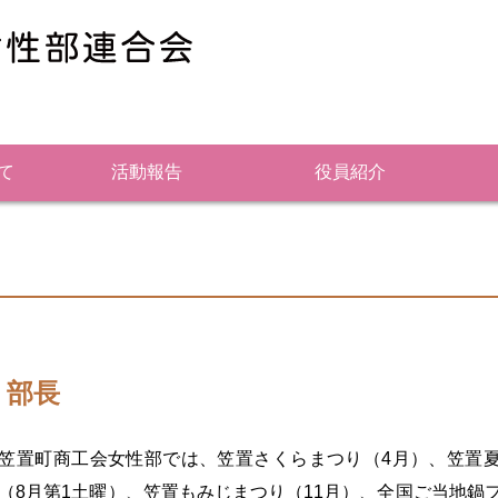
て
活動報告
役員紹介
 部長
置町商工会女性部では、笠置さくらまつり（4月）、笠置
（8月第1土曜）、笠置もみじまつり（11月）、全国ご当地鍋