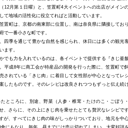
（12月第１日曜）と、笠置町4大イベントへの出店がメイン
して地域の活性化に役立てればと活動しています。
置町は、京都の南東部に位置し、南は奈良県に隣接してお
府で一番小さな町です。
、四季を通じて豊かな自然を感じられ、休日には多くの観光
います。
かでも力を入れているのは、各イベントで提供する『きじ釜
。平成8年に商工会が特産品の開発を行った際に、笠置町で
売されている「きじ肉」に着目して女性部が中心となってレ
案したものです。そのレシピは改良されつつもずっと伝え続
いたところに、別途、野菜（人参・椎茸・たけのこ・ごぼう
せ、さらに、その上にきじ肉を乗せたとても贅沢なレシピで
すが、すべてにきじ肉の味がしっかりついており、地元を中
80食にもなり、毎年、昼までには売り切れてしまい、大変好評