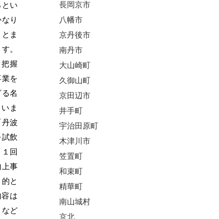
長岡京市
るとい
八幡市
かなり
さとま
京丹後市
ます。
南丹市
を把握
大山崎町
事業を
久御山町
ざる名
京田辺市
ていま
井手町
「丹波
宇治田原町
を試飲
木津川市
月１回
笠置町
向上事
和束町
目的と
精華町
内容は
南山城村
」など
京北