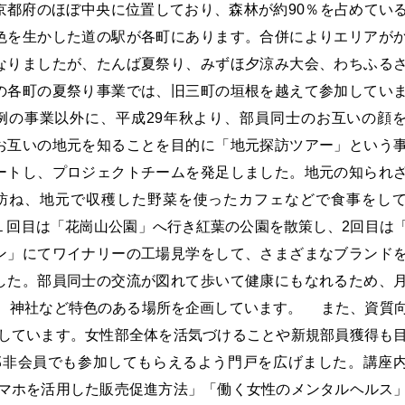
京都府のほぼ中央に位置しており、森林が約90％を占めてい
色を生かした道の駅が各町にあります。合併によりエリアが
なりましたが、たんば夏祭り、みずほ夕涼み大会、わちふる
の各町の夏祭り事業では、旧三町の垣根を越えて参加してい
の事業以外に、平成29年秋より、部員同士のお互いの顔
お互いの地元を知ることを目的に「地元探訪ツアー」という
ートし、プロジェクトチームを発足しました。地元の知られ
訪ね、地元で収穫した野菜を使ったカフェなどで食事をし
１回目は「花崗山公園」へ行き紅葉の公園を散策し、2回目は
ン」にてワイナリーの工場見学をして、さまざまなブランド
した。部員同士の交流が図れて歩いて健康にもなれるため、
、神社など特色のある場所を企画しています。 また、資質
しています。女性部全体を活気づけることや新規部員獲得も
部非会員でも参加してもらえるよう門戸を広げました。講座
マホを活用した販売促進方法」「働く女性のメンタルヘルス