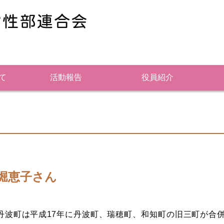
て
活動報告
役員紹介
堀恵子さん
波町は平成17年に丹波町、瑞穂町、和知町の旧三町が合