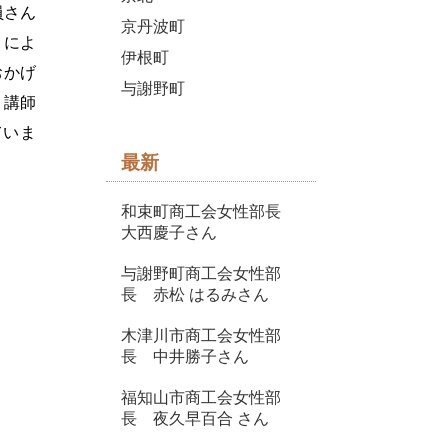
員さん
京丹波町
とによ
伊根町
おかげ
与謝野町
。講師
ていま
最新
和束町商工会女性部長
大西慶子さん
与謝野町商工会女性部
長 赤松 はるみさん
木津川市商工会女性部
長 中井勝子さん
福知山市商工会女性部
長 夜久早百合 さん