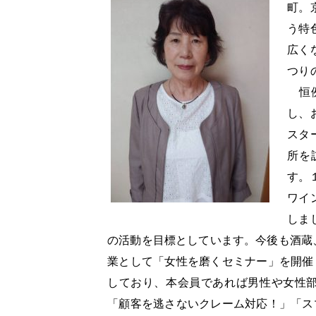
町。
う特
広く
つり
恒例
し、
スタ
所を
す。
ワイ
しま
の活動を目標としています。今後も酒蔵
業として「女性を磨くセミナー」を開催
しており、本会員であれば男性や女性
「顧客を逃さないクレーム対応！」「ス